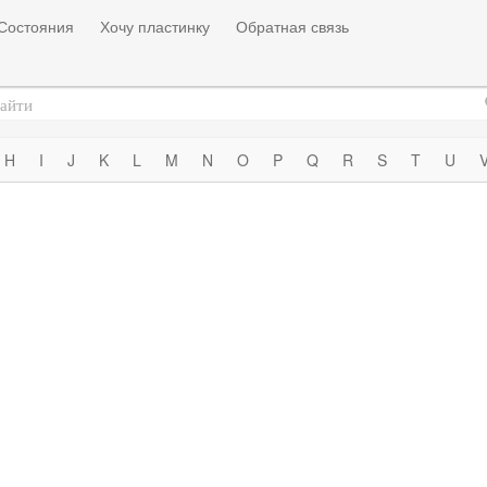
Состояния
Хочу пластинку
Обратная связь
H
I
J
K
L
M
N
O
P
Q
R
S
T
U