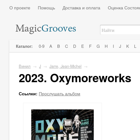
О проекте
Помощь
Доставка и оплата
Оценка Состоя
Каталог:
0-9
A
B
C
D
E
F
G
H
I
J
K
L
Винил
→
J
→
Jarre, Jean-Michel
→
2023. Oxymoreworks
Ссылки:
Прослушать альбом