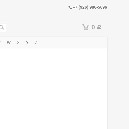
+7 (926) 986-5696
0
Р
V
W
X
Y
Z