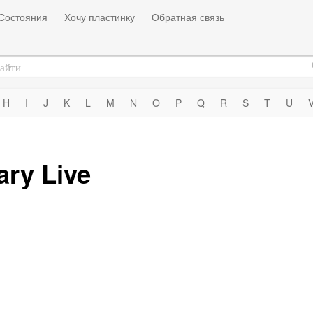
Состояния
Хочу пластинку
Обратная связь
H
I
J
K
L
M
N
O
P
Q
R
S
T
U
ary Live