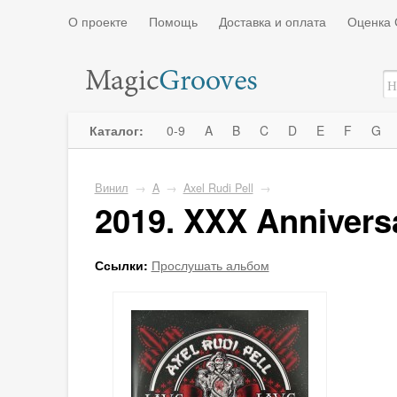
О проекте
Помощь
Доставка и оплата
Оценка 
Каталог:
0-9
A
B
C
D
E
F
G
Винил
→
A
→
Axel Rudi Pell
→
2019. XXX Annivers
Ссылки:
Прослушать альбом