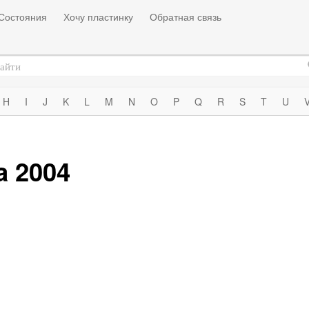
Состояния
Хочу пластинку
Обратная связь
H
I
J
K
L
M
N
O
P
Q
R
S
T
U
a 2004