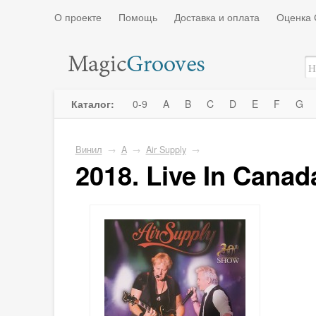
О проекте
Помощь
Доставка и оплата
Оценка 
Каталог:
0-9
A
B
C
D
E
F
G
Винил
→
A
→
Air Supply
→
2018. Live In Canad