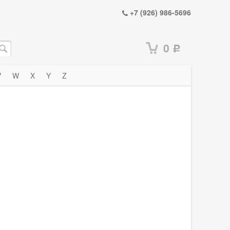
+7 (926) 986-5696
0
Р
V
W
X
Y
Z