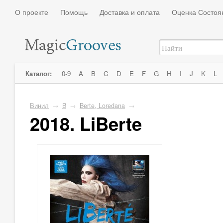
О проекте
Помощь
Доставка и оплата
Оценка Состоя
Каталог:
0-9
A
B
C
D
E
F
G
H
I
J
K
L
Винил
→
B
→
Berte, Loredana
→
2018. LiBerte