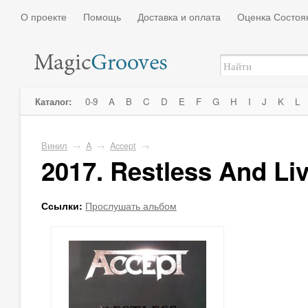
О проекте
Помощь
Доставка и оплата
Оценка Состоя
Каталог:
0-9
A
B
C
D
E
F
G
H
I
J
K
L
Винил
→
A
→
Accept
→
2017. Restless And Li
Ссылки:
Прослушать альбом