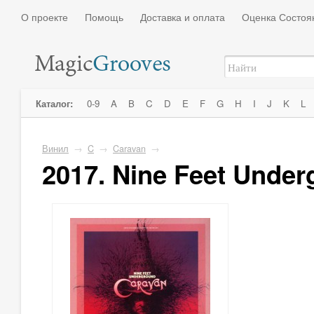
О проекте
Помощь
Доставка и оплата
Оценка Состоя
Каталог:
0-9
A
B
C
D
E
F
G
H
I
J
K
L
Винил
→
C
→
Caravan
→
2017. Nine Feet Unde