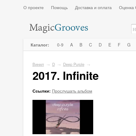
О проекте
Помощь
Доставка и оплата
Оценка 
Каталог:
0-9
A
B
C
D
E
F
G
Винил
→
D
→
Deep Purple
→
2017. Infinite
Ссылки:
Прослушать альбом