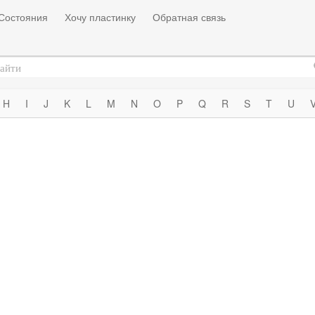
Состояния
Хочу пластинку
Обратная связь
H
I
J
K
L
M
N
O
P
Q
R
S
T
U