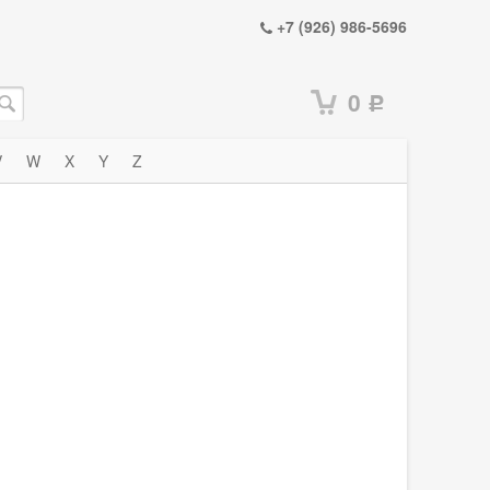
+7 (926) 986-5696
0
Р
V
W
X
Y
Z