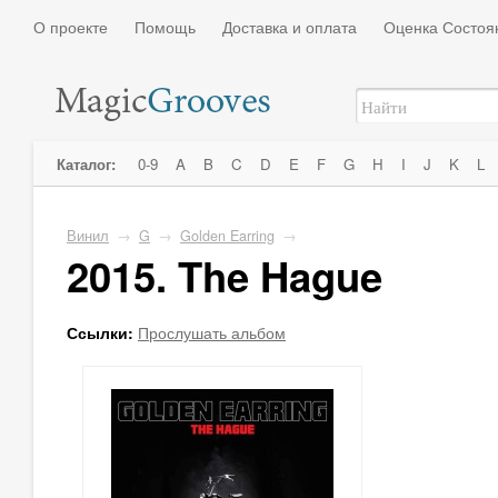
О проекте
Помощь
Доставка и оплата
Оценка Состоя
Каталог:
0-9
A
B
C
D
E
F
G
H
I
J
K
L
Винил
→
G
→
Golden Earring
→
2015. The Hague
Ссылки:
Прослушать альбом