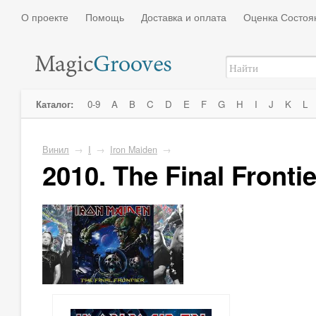
О проекте
Помощь
Доставка и оплата
Оценка Состоя
Каталог:
0-9
A
B
C
D
E
F
G
H
I
J
K
L
Винил
→
I
→
Iron Maiden
→
2010. The Final Frontie