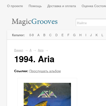
О проекте
Помощь
Доставка и оплата
Оценка Состоя
Каталог:
0-9
A
B
C
D
E
F
G
H
I
J
K
L
Винил
→
A
→
Asia
→
1994. Aria
Ссылки:
Прослушать альбом