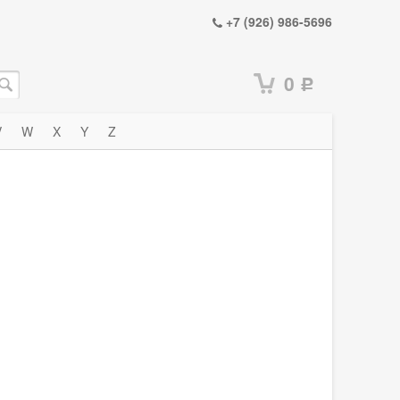
+7 (926) 986-5696
0
Р
V
W
X
Y
Z