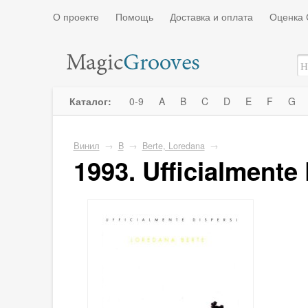
О проекте
Помощь
Доставка и оплата
Оценка 
Каталог:
0-9
A
B
C
D
E
F
G
Винил
→
B
→
Berte, Loredana
→
1993. Ufficialmente 