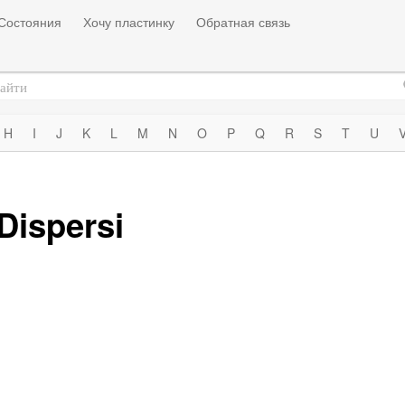
Состояния
Хочу пластинку
Обратная связь
H
I
J
K
L
M
N
O
P
Q
R
S
T
U
Dispersi