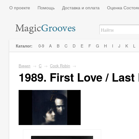
О проекте
Помощь
Доставка и оплата
Оценка Состоя
Каталог:
0-9
A
B
C
D
E
F
G
H
I
J
K
L
Винил
→
C
→
Cock Robin
→
1989. First Love / Last