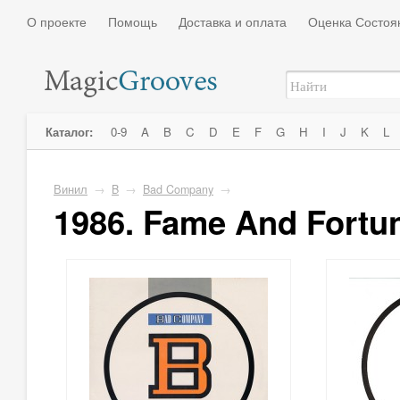
О проекте
Помощь
Доставка и оплата
Оценка Состоя
Каталог:
0-9
A
B
C
D
E
F
G
H
I
J
K
L
Винил
→
B
→
Bad Company
→
1986. Fame And Fortu