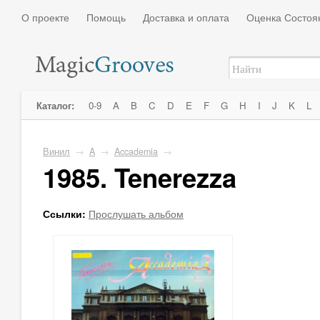
О проекте
Помощь
Доставка и оплата
Оценка Состоя
Каталог:
0-9
A
B
C
D
E
F
G
H
I
J
K
L
Винил
→
A
→
Accademia
→
1985. Tenerezza
Ссылки:
Прослушать альбом