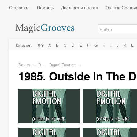
О проекте
Помощь
Доставка и оплата
Оценка Состоя
Каталог:
0-9
A
B
C
D
E
F
G
H
I
J
K
L
Винил
→
D
→
Digital Emotion
→
1985. Outside In The D