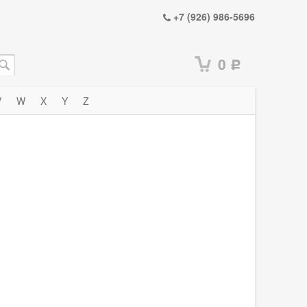
+7 (926) 986-5696
0
Р
V
W
X
Y
Z