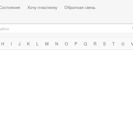
Состояния
Хочу пластинку
Обратная связь
H
I
J
K
L
M
N
O
P
Q
R
S
T
U