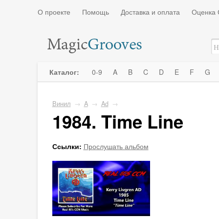
О проекте
Помощь
Доставка и оплата
Оценка 
Каталог:
0-9
A
B
C
D
E
F
G
Винил
→
A
→
Ad
→
1984. Time Line
Ссылки:
Прослушать альбом