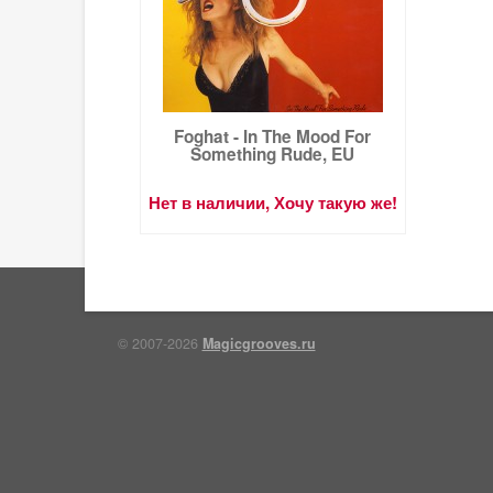
Foghat - In The Mood For
Something Rude, EU
Нет в наличии, Хочу такую же!
© 2007-2026
Magicgrooves.ru