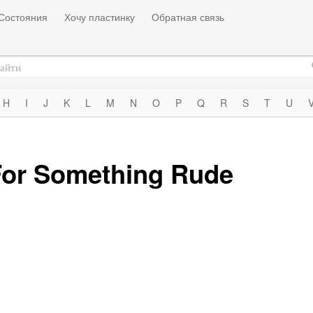
Состояния
Хочу пластинку
Обратная связь
H
I
J
K
L
M
N
O
P
Q
R
S
T
U
For Something Rude