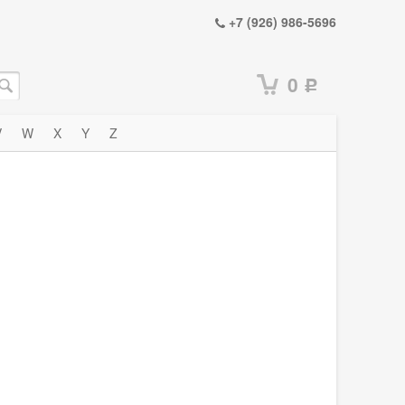
+7 (926) 986-5696
0
Р
V
W
X
Y
Z