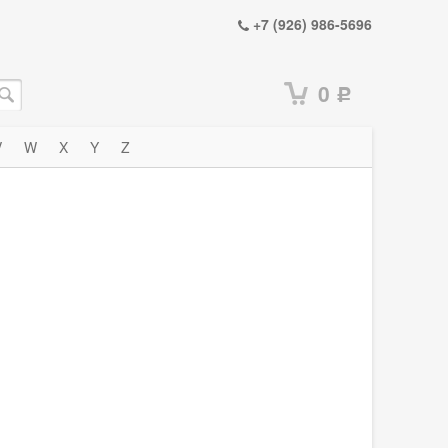
+7 (926) 986-5696
0
Р
V
W
X
Y
Z