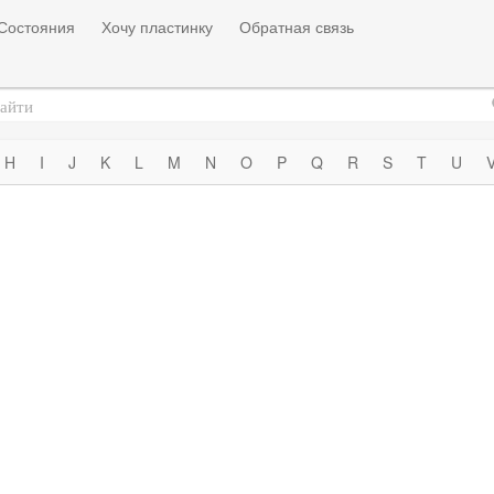
Состояния
Хочу пластинку
Обратная связь
H
I
J
K
L
M
N
O
P
Q
R
S
T
U