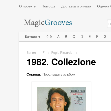
О проекте
Помощь
Доставка и оплата
Оценка 
Каталог:
0-9
A
B
C
D
E
F
G
Винил
→
F
→
Fogli, Riccardo
→
1982. Collezione
Ссылки:
Прослушать альбом