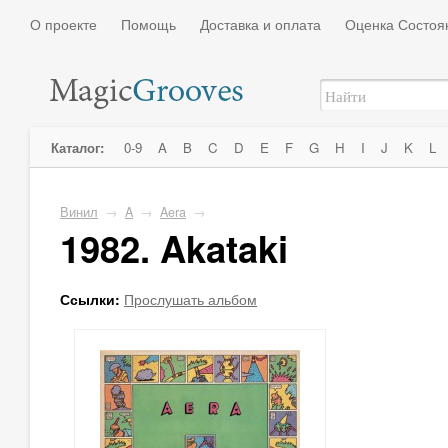
О проекте
Помощь
Доставка и оплата
Оценка Состоя
Каталог:
0-9
A
B
C
D
E
F
G
H
I
J
K
L
Винил
→
A
→
Aera
→
1982. Akataki
Ссылки:
Прослушать альбом