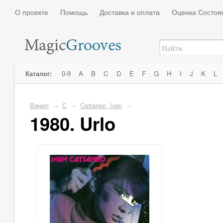
О проекте
Помощь
Доставка и оплата
Оценка Состоя
Каталог:
0-9
A
B
C
D
E
F
G
H
I
J
K
L
Винил
→
C
→
Cattaneo, Ivan
→
1980. Urlo