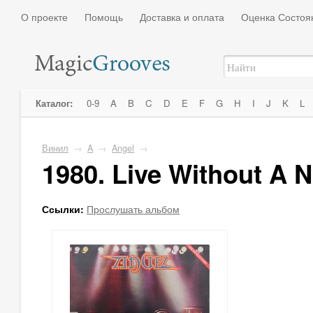
О проекте
Помощь
Доставка и оплата
Оценка Состоя
Каталог:
0-9
A
B
C
D
E
F
G
H
I
J
K
L
Винил
→
A
→
Angel
→
1980. Live Without A N
Ссылки:
Прослушать альбом