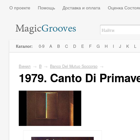
О проекте
Помощь
Доставка и оплата
Оценка Состоя
Каталог:
0-9
A
B
C
D
E
F
G
H
I
J
K
L
Винил
→
B
→
Banco Del Mutuo Soccorso
→
1979. Canto Di Primav