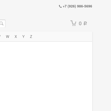
+7 (926) 986-5696
0
Р
V
W
X
Y
Z