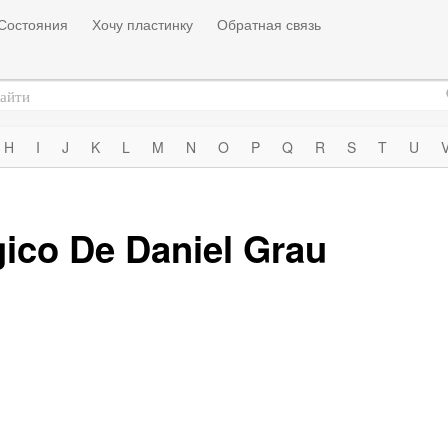
Состояния
Хочу пластинку
Обратная связь
H
I
J
K
L
M
N
O
P
Q
R
S
T
U
gico De Daniel Grau