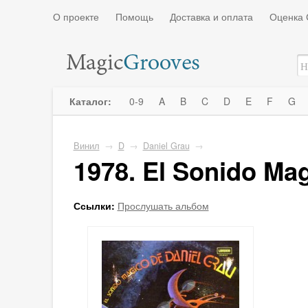
О проекте
Помощь
Доставка и оплата
Оценка 
Каталог:
0-9
A
B
C
D
E
F
G
Винил
→
D
→
Daniel Grau
→
1978. El Sonido Ma
Ссылки:
Прослушать альбом