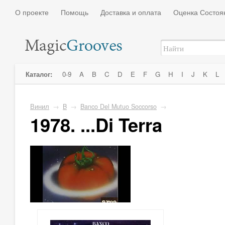
О проекте
Помощь
Доставка и оплата
Оценка Состоя
Каталог:
0-9
A
B
C
D
E
F
G
H
I
J
K
L
Винил
→
B
→
Banco Del Mutuo Soccorso
→
1978. ...Di Terra