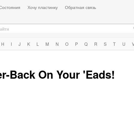
Состояния
Хочу пластинку
Обратная связь
H
I
J
K
L
M
N
O
P
Q
R
S
T
U
er-Back On Your 'Eads!