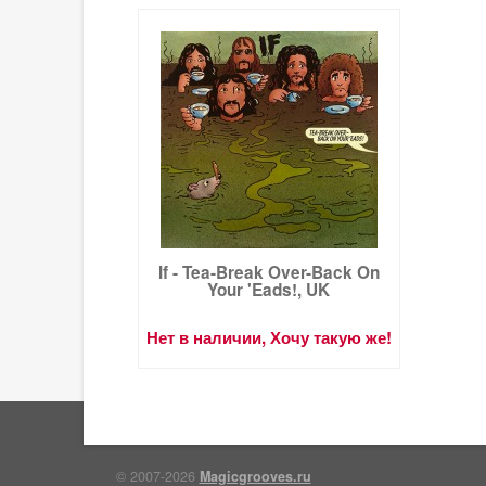
If - Tea-Break Over-Back On
Your 'Eads!, UK
Нет в наличии, Хочу такую же!
© 2007-2026
Magicgrooves.ru