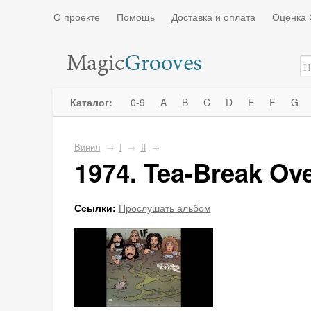
О проекте
Помощь
Доставка и оплата
Оценка 
Каталог:
0-9
A
B
C
D
E
F
G
Винил
→
I
→
If
→
1974. Tea-Break Ov
Ссылки:
Прослушать альбом