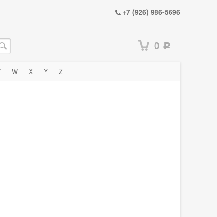
+7 (926) 986-5696
0
Р
V
W
X
Y
Z