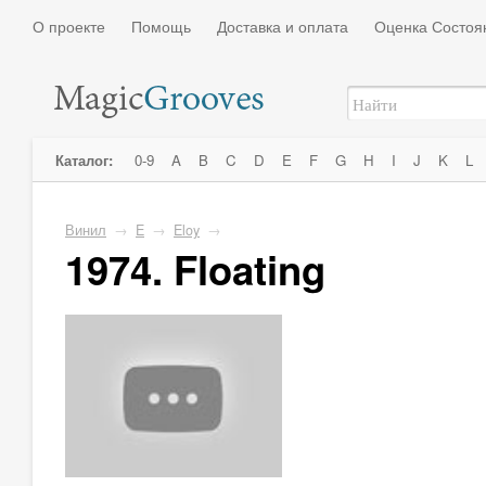
О проекте
Помощь
Доставка и оплата
Оценка Состоя
Каталог:
0-9
A
B
C
D
E
F
G
H
I
J
K
L
Винил
→
E
→
Eloy
→
1974. Floating