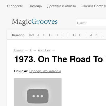
О проекте
Помощь
Доставка и оплата
Оценка Состоя
Каталог:
0-9
A
B
C
D
E
F
G
H
I
J
K
L
Винил
→
A
→
Alvin Lee
→
1973. On The Road To
Ссылки:
Прослушать альбом