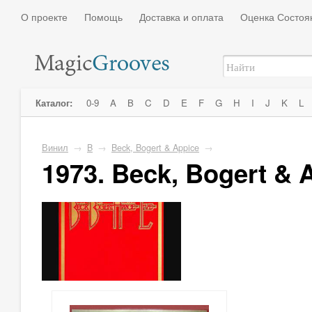
О проекте
Помощь
Доставка и оплата
Оценка Состоя
Каталог:
0-9
A
B
C
D
E
F
G
H
I
J
K
L
Винил
→
B
→
Beck, Bogert & Appice
→
1973. Beck, Bogert & 