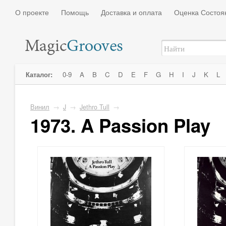
О проекте
Помощь
Доставка и оплата
Оценка Состоя
Каталог:
0-9
A
B
C
D
E
F
G
H
I
J
K
L
Винил
→
J
→
Jethro Tull
→
1973. A Passion Play