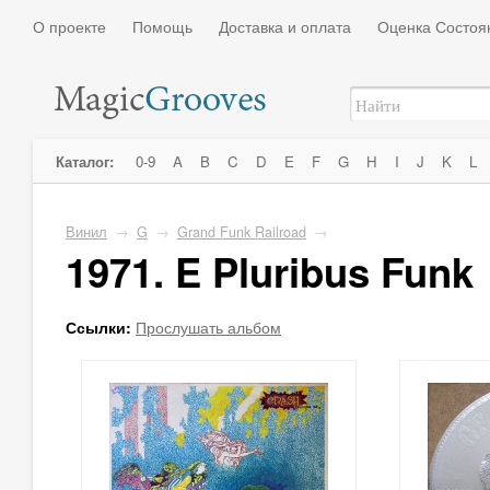
О проекте
Помощь
Доставка и оплата
Оценка Состоя
Каталог:
0-9
A
B
C
D
E
F
G
H
I
J
K
L
Винил
→
G
→
Grand Funk Railroad
→
1971. E Pluribus Funk
Ссылки:
Прослушать альбом