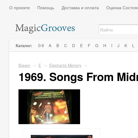
О проекте
Помощь
Доставка и оплата
Оценка Состоя
Каталог:
0-9
A
B
C
D
E
F
G
H
I
J
K
L
Винил
→
E
→
Elephants Memory
→
1969. Songs From Mid