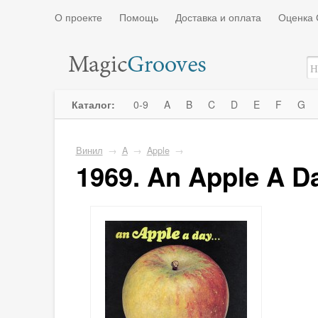
О проекте
Помощь
Доставка и оплата
Оценка 
Каталог:
0-9
A
B
C
D
E
F
G
Винил
→
A
→
Apple
→
1969. An Apple A D