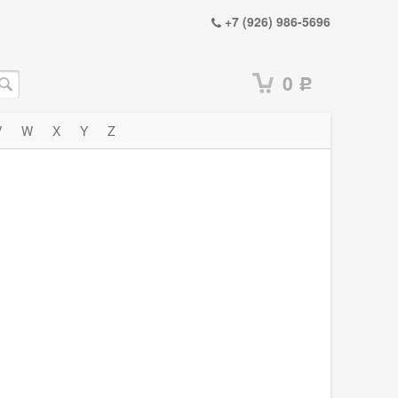
+7 (926) 986-5696
0
Р
V
W
X
Y
Z