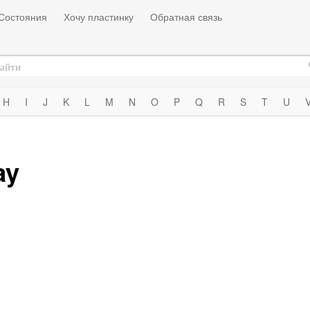
Состояния
Хочу пластинку
Обратная связь
H
I
J
K
L
M
N
O
P
Q
R
S
T
U
ay