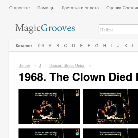
О проекте
Помощь
Доставка и оплата
Оценка Состоя
Каталог:
0-9
A
B
C
D
E
F
G
H
I
J
K
L
Винил
→
B
→
Beacon Street Union
→
1968. The Clown Died 