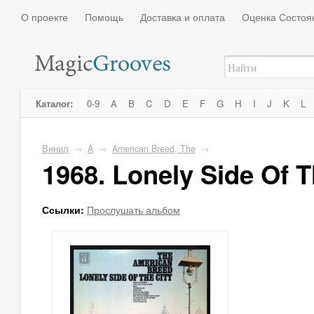
О проекте
Помощь
Доставка и оплата
Оценка Состоя
Каталог:
0-9
A
B
C
D
E
F
G
H
I
J
K
L
Винил
→
A
→
American Breed, The
→
1968. Lonely Side Of T
Ссылки:
Прослушать альбом